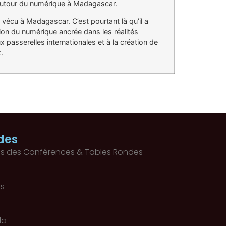
es autour du numérique à Madagascar.
r vécu à Madagascar. C’est pourtant là qu’il a
ion du numérique ancrée dans les réalités
x passerelles internationales et à la création de
.
des
s des Conférences & Tables Rondes
ts
la