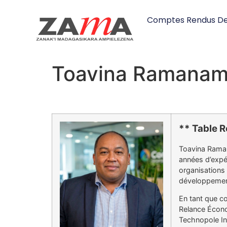
Comptes Rendus De
Toavina Ramanam
** Table R
Toavina Raman
années d’expér
organisations 
développement
En tant que co
Relance Écono
Technopole In