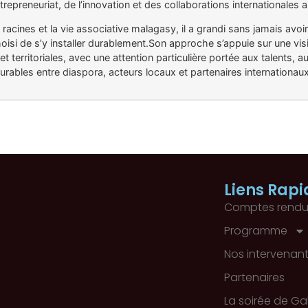
entrepreneuriat, de l’innovation et des collaborations international
 racines et la vie associative malagasy, il a grandi sans jamais avoi
si de s’y installer durablement.
Son approche s’appuie sur une vis
 territoriales, avec une attention particulière portée aux talents, au
ables entre diaspora, acteurs locaux et partenaires internationaux
Liens Rapi
Comptes rendu
Programme
Nos intervenan
Partenaires
La soirée de Ga