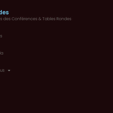
des
s des Conférences & Tables Rondes
ts
la
us