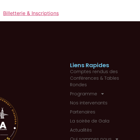
Billetterie & Inscriptions
Liens Rapides
Comptes rendus des
Conférences & Tables
Rondes
Programme
Nos intervenants
Partenaires
La soirée de Gala
Actualités
Qui sommes nous