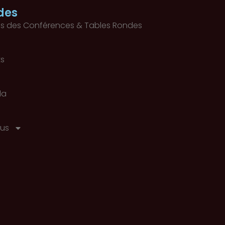
des
s des Conférences & Tables Rondes
ts
la
us