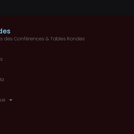
des
s des Conférences & Tables Rondes
ts
la
us